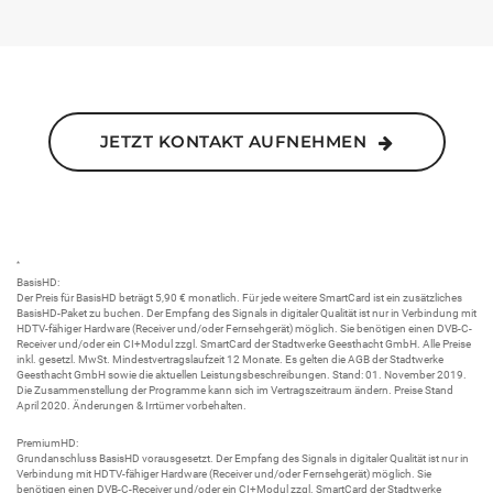
JETZT KONTAKT AUFNEHMEN
*
BasisHD:
Der Preis für BasisHD beträgt 5,90 € monatlich. Für jede weitere SmartCard ist ein zusätzliches
BasisHD-Paket zu buchen. Der Empfang des Signals in digitaler Qualität ist nur in Verbindung mit
HDTV-fähiger Hardware (Receiver und/oder Fernsehgerät) möglich. Sie benötigen einen DVB-C-
Receiver und/oder ein CI+Modul zzgl. SmartCard der Stadtwerke Geesthacht GmbH. Alle Preise
inkl. gesetzl. MwSt. Mindestvertragslaufzeit 12 Monate. Es gelten die AGB der Stadtwerke
Geesthacht GmbH sowie die aktuellen Leistungsbeschreibungen. Stand: 01. November 2019.
Die Zusammenstellung der Programme kann sich im Vertragszeitraum ändern. Preise Stand
April 2020. Änderungen & Irrtümer vorbehalten.
PremiumHD:
Grundanschluss BasisHD vorausgesetzt. Der Empfang des Signals in digitaler Qualität ist nur in
Verbindung mit HDTV-fähiger Hardware (Receiver und/oder Fernsehgerät) möglich. Sie
benötigen einen DVB-C-Receiver und/oder ein CI+Modul zzgl. SmartCard der Stadtwerke