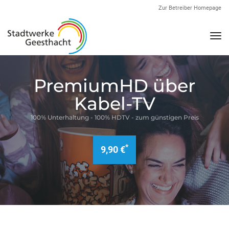
Zur Betreiber Homepage
Nav
PremiumHD über
Kabel-TV
100% Unterhaltung - 100% HDTV - zum günstigen Preis
*
9,90 €