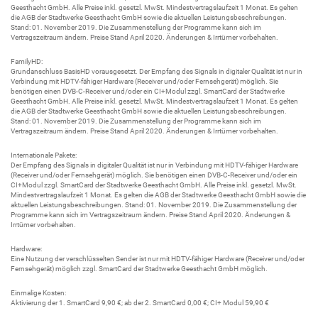
Geesthacht GmbH. Alle Preise inkl. gesetzl. MwSt. Mindestvertragslaufzeit 1 Monat. Es gelten
die AGB der Stadtwerke Geesthacht GmbH sowie die aktuellen Leistungsbeschreibungen.
Stand: 01. November 2019. Die Zusammenstellung der Programme kann sich im
Vertragszeitraum ändern. Preise Stand April 2020. Änderungen & Irrtümer vorbehalten.
FamilyHD:
Grundanschluss BasisHD vorausgesetzt. Der Empfang des Signals in digitaler Qualität ist nur in
Verbindung mit HDTV-fähiger Hardware (Receiver und/oder Fernsehgerät) möglich. Sie
benötigen einen DVB-C-Receiver und/oder ein CI+Modul zzgl. SmartCard der Stadtwerke
Geesthacht GmbH. Alle Preise inkl. gesetzl. MwSt. Mindestvertragslaufzeit 1 Monat. Es gelten
die AGB der Stadtwerke Geesthacht GmbH sowie die aktuellen Leistungsbeschreibungen.
Stand: 01. November 2019. Die Zusammenstellung der Programme kann sich im
Vertragszeitraum ändern. Preise Stand April 2020. Änderungen & Irrtümer vorbehalten.
Internationale Pakete:
Der Empfang des Signals in digitaler Qualität ist nur in Verbindung mit HDTV-fähiger Hardware
(Receiver und/oder Fernsehgerät) möglich. Sie benötigen einen DVB-C-Receiver und/oder ein
CI+Modul zzgl. SmartCard der Stadtwerke Geesthacht GmbH. Alle Preise inkl. gesetzl. MwSt.
Mindestvertragslaufzeit 1 Monat. Es gelten die AGB der Stadtwerke Geesthacht GmbH sowie die
aktuellen Leistungsbeschreibungen. Stand: 01. November 2019. Die Zusammenstellung der
Programme kann sich im Vertragszeitraum ändern. Preise Stand April 2020. Änderungen &
Irrtümer vorbehalten.
Hardware:
Eine Nutzung der verschlüsselten Sender ist nur mit HDTV-fähiger Hardware (Receiver und/oder
Fernsehgerät) möglich zzgl. SmartCard der Stadtwerke Geesthacht GmbH möglich.
Einmalige Kosten:
Aktivierung der 1. SmartCard 9,90 €; ab der 2. SmartCard 0,00 €; CI+ Modul 59,90 €