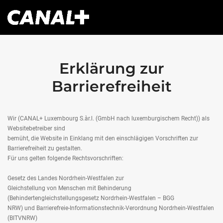
Erklärung zur
Barrierefreiheit
Wir (CANAL+ Luxembourg S.àr.l. (GmbH nach luxemburgischem Recht)) als
Websitebetreiber sind
bemüht, die Website in Einklang mit den einschlägigen Vorschriften zur
Barrierefreiheit zu gestalten.
Für uns gelten folgende Rechtsvorschriften:
Gesetz des Landes Nordrhein-Westfalen zur
Gleichstellung von Menschen mit Behinderung
(Behindertengleichstellungsgesetz Nordrhein-Westfalen – BGG
NRW) und Barrierefreie-Informationstechnik-Verordnung Nordrhein-Westfalen
(BITVNRW)