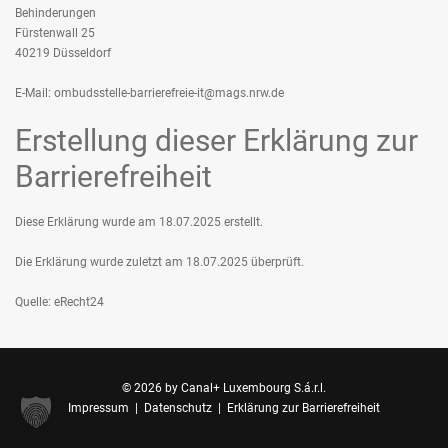
Behinderungen
Fürstenwall 25
40219 Düsseldorf
E-Mail:
ombudsstelle-barrierefreie-it@mags.nrw.de
Erstellung dieser Erklärung zur
Barrierefreiheit
Diese Erklärung wurde am 18.07.2025 erstellt.
Die Erklärung wurde zuletzt am 18.07.2025 überprüft.
Quelle:
eRecht24
© 2026 by
Canal+ Luxembourg S.á.r.l.
Impressum
|
Datenschutz
|
Erklärung zur Barrierefreiheit