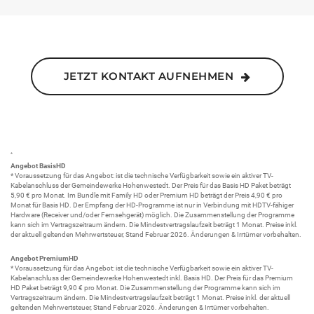
JETZT KONTAKT AUFNEHMEN
*
Angebot BasisHD
* Voraussetzung für das Angebot: ist die technische Verfügbarkeit sowie ein aktiver TV-
Kabelanschluss der Gemeindewerke Hohenwestedt. Der Preis für das Basis HD Paket beträgt
5,90 € pro Monat. Im Bundle mit Family HD oder Premium HD beträgt der Preis 4,90 € pro
Monat für Basis HD. Der Empfang der HD-Programme ist nur in Verbindung mit HDTV-fähiger
Hardware (Receiver und/oder Fernsehgerät) möglich. Die Zusammenstellung der Programme
kann sich im Vertragszeitraum ändern. Die Mindestvertragslaufzeit beträgt 1 Monat. Preise inkl.
der aktuell geltenden Mehrwertsteuer, Stand Februar 2026. Änderungen & Irrtümer vorbehalten.
Angebot PremiumHD
* Voraussetzung für das Angebot: ist die technische Verfügbarkeit sowie ein aktiver TV-
Kabelanschluss der Gemeindewerke Hohenwestedt inkl. Basis HD. Der Preis für das Premium
HD Paket beträgt 9,90 € pro Monat. Die Zusammenstellung der Programme kann sich im
Vertragszeitraum ändern. Die Mindestvertragslaufzeit beträgt 1 Monat. Preise inkl. der aktuell
geltenden Mehrwertsteuer, Stand Februar 2026. Änderungen & Irrtümer vorbehalten.