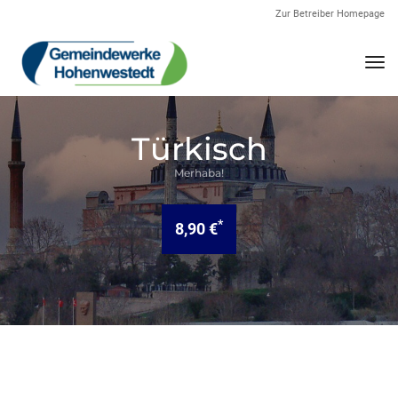
Zur Betreiber Homepage
Nav
Türkisch
Merhaba!
*
8,90 €