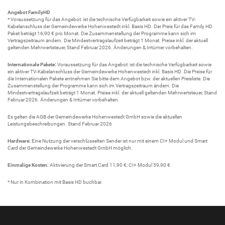
Angebot FamilyHD
* Voraussetzung für das Angebot: ist die technische Verfügbarkeit sowie ein aktiver TV-
Kabelanschluss der Gemeindewerke Hohenwestedt inkl. Basis HD. Der Preis für das Family HD
Paket beträgt 16,90 € pro Monat. Die Zusammenstellung der Programme kann sich im
Vertragszeitraum ändern. Die Mindestvertragslaufzeit beträgt 1 Monat. Preise inkl. der aktuell
geltenden Mehrwertsteuer, Stand Februar 2026. Änderungen & Irrtümer vorbehalten.
Internationale Pakete:
Voraussetzung für das Angebot: ist die technische Verfügbarkeit sowie
ein aktiver TV-Kabelanschluss der Gemeindewerke Hohenwestedt inkl. Basis HD. Die Preise für
die Internationalen Pakete entnehmen Sie bitte dem Angebot bzw. der aktuellen Preisliste. Die
Zusammenstellung der Programme kann sich im Vertragszeitraum ändern. Die
Mindestvertragslaufzeit beträgt 1 Monat. Preise inkl. der aktuell geltenden Mehrwertsteuer, Stand
Februar 2026. Änderungen & Irrtümer vorbehalten.
Es gelten die AGB der Gemeindewerke Hohenwestedt GmbH sowie die aktuellen
Leistungsbeschreibungen. Stand Februar 2026
Hardware:
Eine Nutzung der verschlüsselten Sender ist nur mit einem CI+ Modul und Smart
Card der Gemeindewerke Hohenwestedt GmbH möglich.
Einmalige Kosten:
Aktivierung der Smart Card 11,90 €; CI+ Modul 59,90 €
* Nur in Kombination mit Basis HD buchbar.